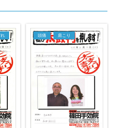
びれ
頭痛
肩こり