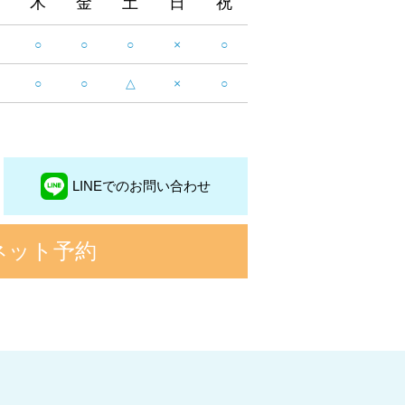
木
金
土
日
祝
○
○
○
×
○
○
○
△
×
○
LINEでのお問い合わせ
ネット予約