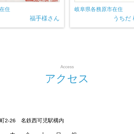
在住
岐阜県各務原市在住
福手様さん
うちだ
Access
ア
ク
セ
ス
新町2-26 名鉄西可児駅構内