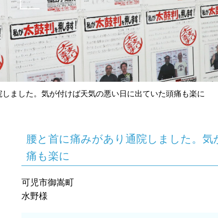
院しました。気が付けば天気の悪い日に出ていた頭痛も楽に
腰
と
首
に
痛
み
が
あ
り
通
院
し
ま
し
た
。
気
痛
も
楽
に
可児市御嵩町
水野様