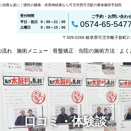
た頭痛も楽に｜慢性の腰痛・坐骨神経痛なら可児市西可児駅の整体篠田手効院
受付時間
ご予約・お問い合わ
0574-65-547
平日・祝日
9：00～21：00
土曜日
9：00～15：00
〒509-0266 岐阜県可児市帷子新町2-
の流れ
施術メニュー
骨盤矯正
当院の施術方法
よく
口コミ・体験談