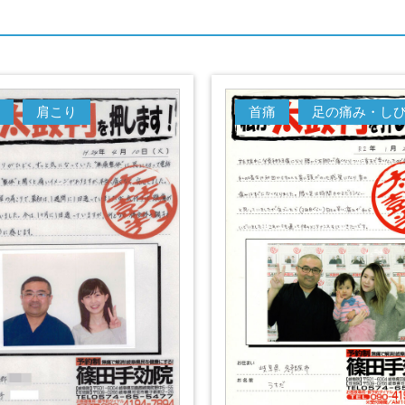
肩こり
首痛
足の痛み・し