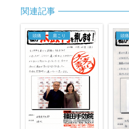
関
連
記
事
頭痛
肩こり
頭痛