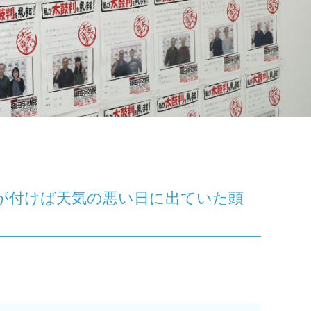
が
付
け
ば
天
気
の
悪
い
日
に
出
て
い
た
頭