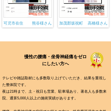
可児市在住
熊谷様さん
加茂郡坂祝町
高橋様さん
慢
性
の
腰
痛
・
坐
骨
神
経
痛
を
ゼ
ロ
に
し
た
い
方
へ
テレビや雑誌取材にも多数取り上げていただき、結果を重視し
た整体院です。
夜は21時まで、土・祝日も営業、駐車場あり、著名人も多数来
院、通算5,000人以上の施術実績があります。