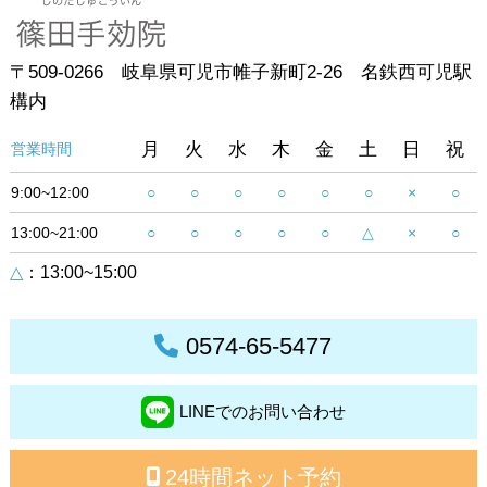
〒509-0266 岐阜県可児市帷子新町2-26 名鉄西可児駅
構内
月
火
水
木
金
土
日
祝
営業時間
9:00~12:00
○
○
○
○
○
○
×
○
13:00~21:00
○
○
○
○
○
△
×
○
△
：13:00~15:00
0574-65-5477
LINEでのお問い合わせ
24時間ネット予約