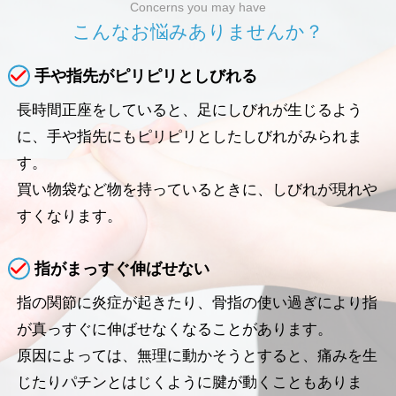
Concerns you may have
こ
ん
な
お
悩
み
あ
り
ま
せ
ん
か
？
手や指先がピリピリとしびれる
長時間正座をしていると、足にしびれが生じるよう
に、手や指先にもピリピリとしたしびれがみられま
す。
買い物袋など物を持っているときに、しびれが現れや
すくなります。
指がまっすぐ伸ばせない
指の関節に炎症が起きたり、骨指の使い過ぎにより指
が真っすぐに伸ばせなくなることがあります。
原因によっては、無理に動かそうとすると、痛みを生
じたりパチンとはじくように腱が動くこともありま