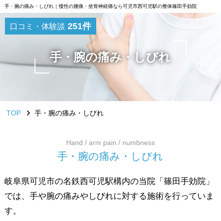
手・腕の痛み・しびれ｜慢性の腰痛・坐骨神経痛なら可児市西可児駅の整体篠田手効院
251件
口コミ・体験談
手・腕の痛み・しびれ
TOP
手・腕の痛み・しびれ
Hand / arm pain / numbness
手
・
腕
の
痛
み
・
し
び
れ
岐阜県可児市の名鉄西可児駅構内の当院「篠田手効院」
では、手や腕の痛みやしびれに対する施術を行っていま
す。