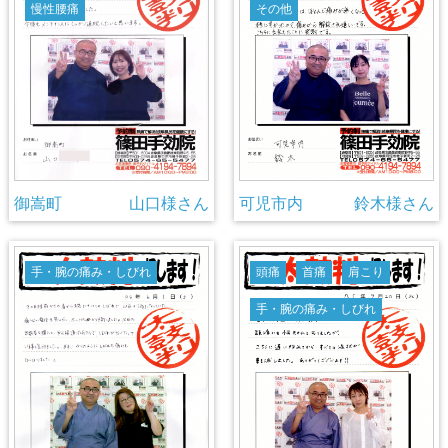
慢性腰痛
その他
御嵩町
山口様さん
可児市内
鈴木様さん
手・腕の痛み・しびれ
頭痛
首痛
肩こり
手・腕の痛み・しびれ