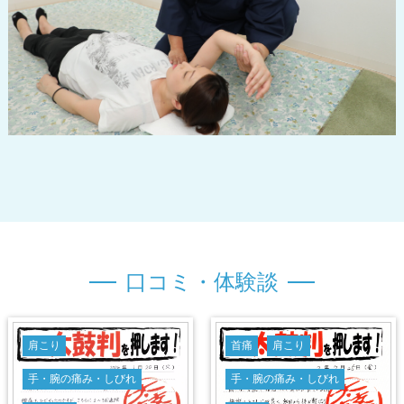
口
コ
ミ
・
体
験
談
肩こり
首痛
肩こり
手・腕の痛み・しびれ
手・腕の痛み・しびれ