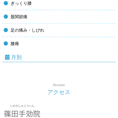
ぎっくり腰
股関節痛
足の痛み・しびれ
膝痛
月
別
Access
ア
ク
セ
ス