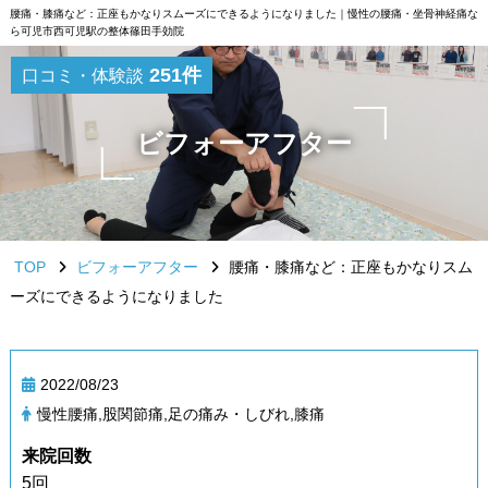
腰痛・膝痛など：正座もかなりスムーズにできるようになりました｜慢性の腰痛・坐骨神経痛な
ら可児市西可児駅の整体篠田手効院
251件
口コミ・体験談
ビフォーアフター
TOP
ビフォーアフター
腰痛・膝痛など：正座もかなりスム
ーズにできるようになりました
2022/08/23
慢性腰痛,股関節痛,足の痛み・しびれ,膝痛
来院回数
5回