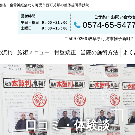
腰痛・坐骨神経痛なら可児市西可児駅の整体篠田手効院
受付時間
ご予約・お問い合わ
0574-65-547
平日・祝日
9：00～21：00
土曜日
9：00～15：00
〒509-0266 岐阜県可児市帷子新町2-
の流れ
施術メニュー
骨盤矯正
当院の施術方法
よく
口コミ・体験談