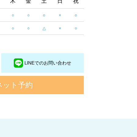
木
金
土
日
祝
○
○
○
×
○
○
○
△
×
○
LINEでのお問い合わせ
ネット予約