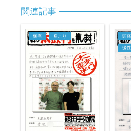
関
連
記
事
頭痛
肩こり
頭痛
慢性