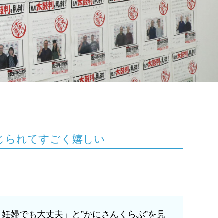
じ
ら
れ
て
す
ご
く
嬉
し
い
妊婦でも大丈夫」と”かにさんくらぶ”を見