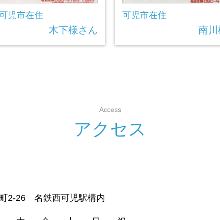
可児市在住
可児市在住
木下様さん
南川
Access
ア
ク
セ
ス
新町2-26 名鉄西可児駅構内