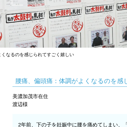
よくなるのを感じられてすごく嬉しい
腰
痛
、
偏
頭
痛
：
体
調
が
よ
く
な
る
の
を
感
美濃加茂市在住
渡辺様
2年前、下の子を妊娠中に腰を痛めてしまい、「