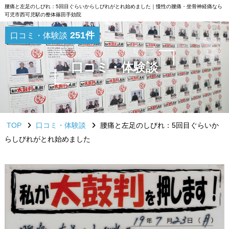
腰痛と左足のしびれ：5回目ぐらいからしびれがとれ始めました｜慢性の腰痛・坐骨神経痛なら
可児市西可児駅の整体篠田手効院
251件
口コミ・体験談
口コミ・体験談
TOP
口コミ・体験談
腰痛と左足のしびれ：5回目ぐらいか
らしびれがとれ始めました