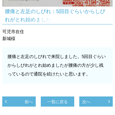
腰
痛
と
左
足
の
し
び
れ
：
5
回
目
ぐ
ら
い
か
ら
し
び
れ
が
と
れ
始
め
ま
し
た
可児市在住
新城様
腰痛と左足のしびれで来院しました。5回目ぐらい
からしびれがとれ始めましたが腰痛の方が少し残
っているので通院を続けたいと思います。
前へ
一覧に戻る
次へ