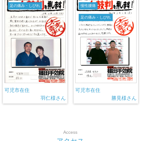
足の痛み・しびれ
慢性腰痛
足の痛み・しびれ
可児市在住
可児市在住
羽仁様さん
勝見様さん
Access
ア
ク
セ
ス