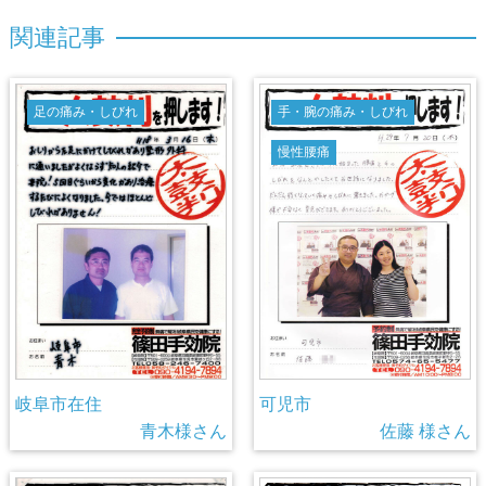
関
連
記
事
足の痛み・しびれ
手・腕の痛み・しびれ
慢性腰痛
岐阜市在住
可児市
青木様さん
佐藤 様さん